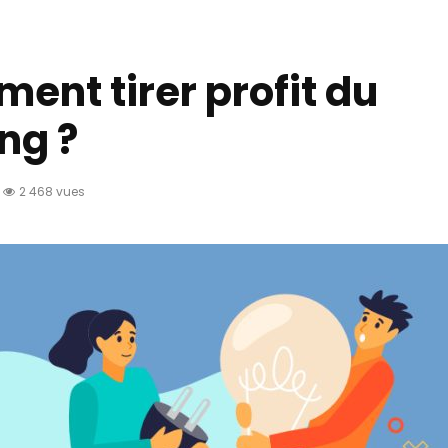
ent tirer profit du
ng ?
2 468 vues