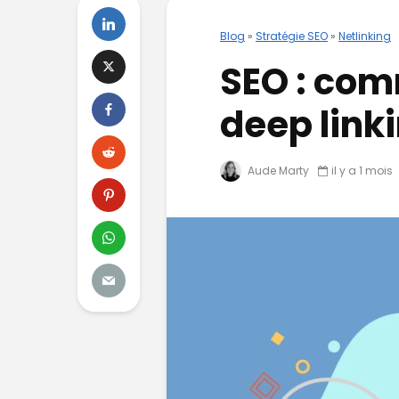
Blog
»
Stratégie SEO
»
Netlinking
SEO : comm
deep linki
Aude Marty
il y a 1 mois