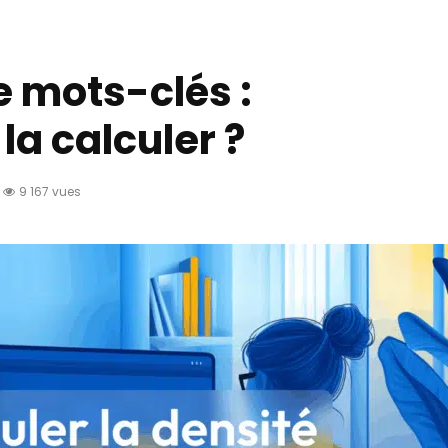
e mots-clés :
a calculer ?
9 167 vues