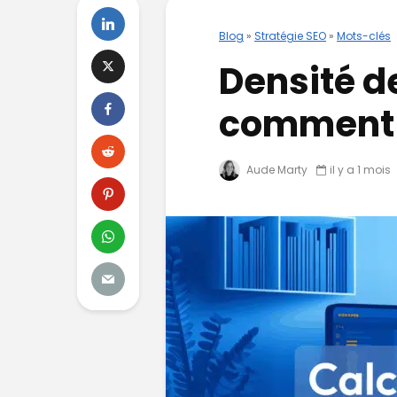
Blog
»
Stratégie SEO
»
Mots-clés
Densité d
comment l
Aude Marty
il y a 1 mois