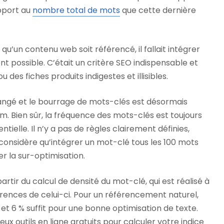
pport au
nombre total de mots
que cette dernière
u’un contenu web soit référencé, il fallait intégrer
nt possible. C’était un critère SEO indispensable et
u des fiches produits indigestes et illisibles.
angé et le bourrage de mots-clés est désormais
 Bien sûr, la fréquence des mots-clés est toujours
tielle. Il n’y a pas de règles clairement définies,
considère qu’intégrer un mot-clé tous les 100 mots
er la sur-optimisation.
tir du calcul de densité du mot-clé, qui est réalisé à
rences de celui-ci. Pour un référencement naturel,
 et 6 % suffit pour une bonne optimisation de texte.
x outils en ligne gratuits pour calculer votre indice