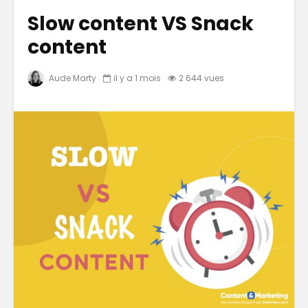
Slow content VS Snack
content
Aude Marty
il y a 1 mois
2 644 vues