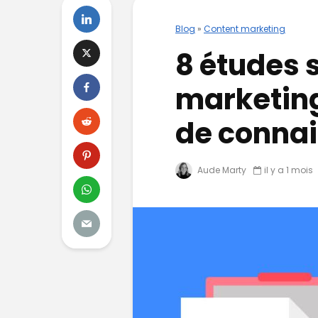
Blog
»
Content marketing
8 études s
marketing 
de conna
Aude Marty
il y a 1 mois