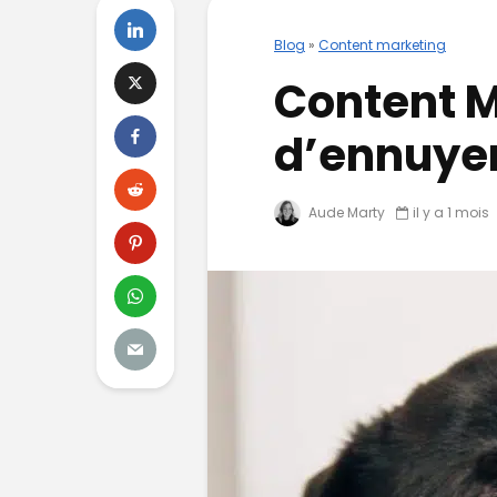
Blog
»
Content marketing
Content M
d’ennuyer
Aude Marty
il y a 1 mois