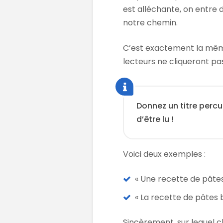
est alléchante, on entre 
notre chemin.
C’est exactement la même c
lecteurs ne cliqueront pa
Donnez un titre percu
d’être lu !
Voici deux exemples :
« Une recette de pâtes
« La recette de pâtes b
Sincèrement, sur lequel c