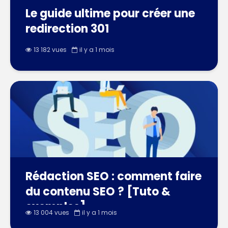
Le guide ultime pour créer une
redirection 301
13 182 vues
il y a 1 mois
Rédaction SEO : comment faire
du contenu SEO ? [Tuto &
exemples]
13 004 vues
il y a 1 mois