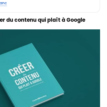
lanc
réer du contenu qui plaît à Google