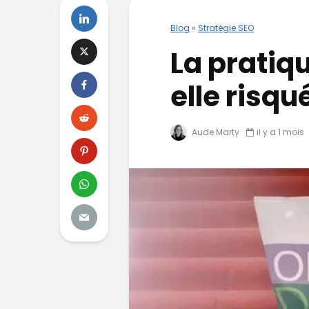
Blog
»
Stratégie SEO
La pratiq
elle risqu
Aude Marty
il y a 1 mois