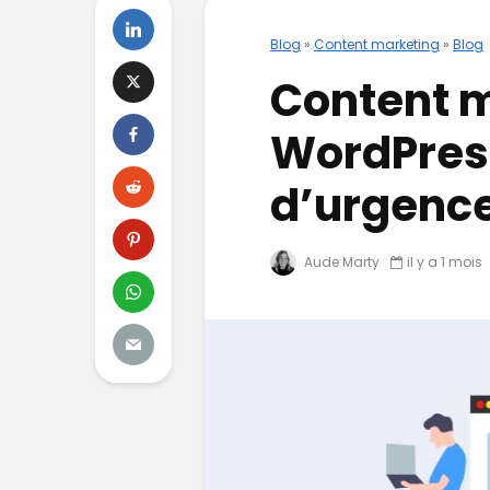
Blog
»
Content marketing
»
Blog
Content m
WordPres
d’urgence
Aude Marty
il y a 1 mois