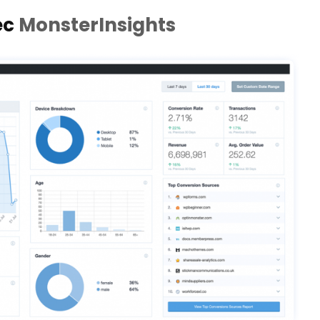
ec
MonsterInsights