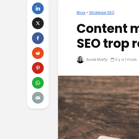
Blog
»
Stratégie SEO
Content m
SEO trop 
Aude Marty
il y a 1 mois