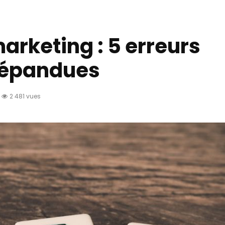
arketing : 5 erreurs
répandues
2 481 vues