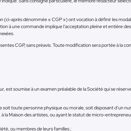
 indiqué. Sans consigne particulière, le membre rédacteur sélecti
ion (ci-après dénommée « CGP ») ont vocation à définir les moda
tion à une commande implique l’acceptation pleine et entière des
nnexées.
présentes CGP, sans préavis. Toute modification sera portée à la 
, est soumise à un examen préalable de la Société qui se réserve 
ire soit toute personne physique ou morale, soit disposant d’un n
, à la Maison des artistes, ou ayant le statut de micro-entrepren
iété, ou membres de leurs familles ;