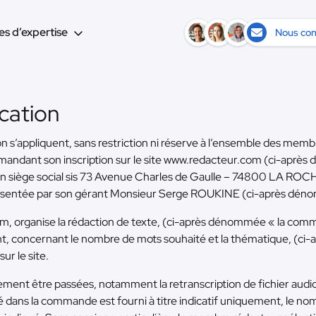
s d’expertise
Nous con
ication
on s’appliquent, sans restriction ni réserve à l’ensemble des me
andant son inscription sur le site www.redacteur.com (ci-après d
on siège social sis 73 Avenue Charles de Gaulle – 74800 LA R
sentée par son gérant Monsieur Serge ROUKINE (ci-après dénom
om, organise la rédaction de texte, (ci-après dénommée « la com
ient, concernant le nombre de mots souhaité et la thématique, (ci
ur le site.
nt être passées, notamment la retranscription de fichier audio. L
dans la commande est fourni à titre indicatif uniquement, le no