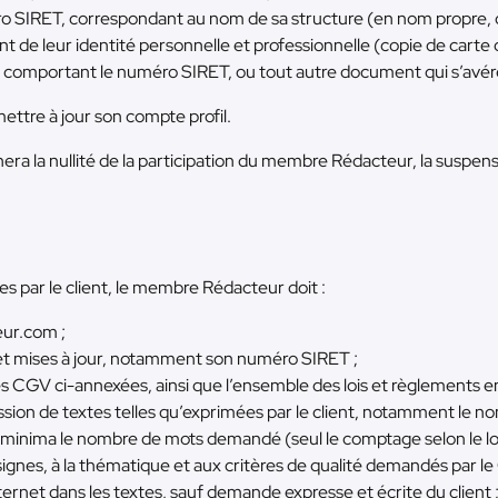
éro SIRET, correspondant au nom de sa structure (en nom propre, o
 de leur identité personnelle et professionnelle (copie de carte d’
E comportant le numéro SIRET, ou tout autre document qui s’avér
tre à jour son compte profil.
ra la nullité de la participation du membre Rédacteur, la suspens
par le client, le membre Rédacteur doit :
eur.com ;
et mises à jour, notamment son numéro SIRET ;
es CGV ci-annexées, ainsi que l’ensemble des lois et règlements e
sion de textes telles qu’exprimées par le client, notamment le n
minima le nombre de mots demandé (seul le comptage selon le logici
nes, à la thématique et aux critères de qualité demandés par le C
ternet dans les textes, sauf demande expresse et écrite du client 