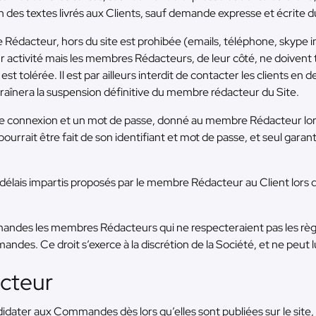
in des textes livrés aux Clients, sauf demande expresse et écrite du
Rédacteur, hors du site est prohibée (emails, téléphone, skype i
ur activité mais les membres Rédacteurs, de leur côté, ne doive
est tolérée. Il est par ailleurs interdit de contacter les clients en
ntraînera la suspension définitive du membre rédacteur du Site.
de connexion et un mot de passe, donné au membre Rédacteur lors
urrait être fait de son identifiant et mot de passe, et seul garant 
s délais impartis proposés par le membre Rédacteur au Client lors
mmandes les membres Rédacteurs qui ne respecteraient pas les règ
ndes. Ce droit s’exerce à la discrétion de la Société, et ne peut
acteur
ater aux Commandes dès lors qu’elles sont publiées sur le site, par 