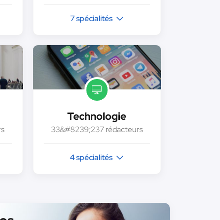
7 spécialités
Technologie
rs
33&#8239;237 rédacteurs
4 spécialités