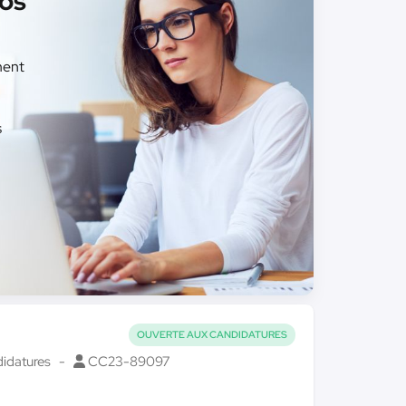
nos
ment
s
OUVERTE AUX CANDIDATURES
didatures
CC23-89097