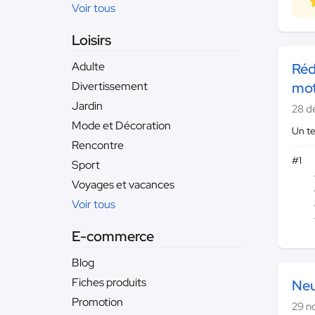
Voir tous
Loisirs
Adulte
Réd
Divertissement
mot
Jardin
28 d
Mode et Décoration
Un t
Rencontre
#1
Sport
Voyages et vacances
Voir tous
E-commerce
Blog
Fiches produits
Neu
Promotion
29 n