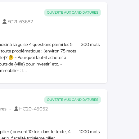
OUVERTE AUX CANDIDATURES
EC21-63682
oisir à sa guise 4 questions parmi les 5
300 mots
 toute problématique : (environ 75 mots
lle}? 🤔 - Pourquoi faut-il acheter à
uts de {ville} pour investir" etc. -
mobilier : l...
OUVERTE AUX CANDIDATURES
ures
HC20-45052
pilier ( présent 10 fois dans le texte, 4
1000 mots
er b, fiscalité troisième pilier,