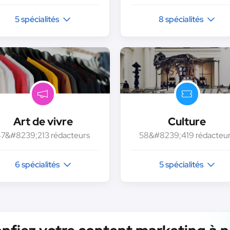
5 spécialités
8 spécialités
Art de vivre
Culture
47&#8239;213 rédacteurs
58&#8239;419 rédacteu
6 spécialités
5 spécialités