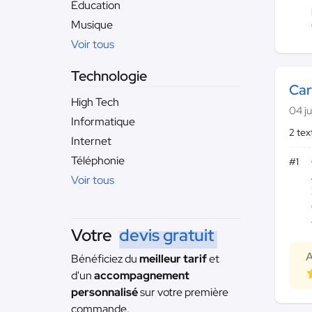
Éducation
Musique
Voir tous
Technologie
Car
High Tech
04 ju
Informatique
2 te
Internet
Téléphonie
#1
Voir tous
Votre
devis gratuit
A
Bénéficiez du
meilleur tarif
et
d'un
accompagnement
personnalisé
sur votre première
commande.