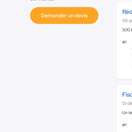
Réd
Demander un devis
06 a
500 
#1
Fis
01 d
Un t
#1