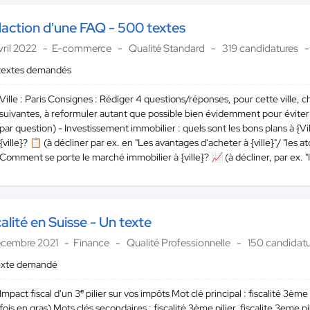
action d'une FAQ - 500 textes
vril 2022
E-commerce
Qualité Standard
319 candidatures
textes demandés
Ville : Paris Consignes : Rédiger 4 questions/réponses, pour cette ville, ch
suivantes, à reformuler autant que possible bien évidemment pour éviter
par question) - Investissement immobilier : quels sont les bons plans à {Vi
{ville}? 📋 (à décliner par ex. en "Les avantages d'acheter à {ville}"/ "les ato
Comment se porte le marché immobilier à {ville}? 📈 (à décliner, par ex. "Im
calité en Suisse - Un texte
écembre 2021
Finance
Qualité Professionnelle
150 candidat
exte demandé
Impact fiscal d'un 3ᵉ pilier sur vos impôts Mot clé principal : fiscalité 3ème 
fois en gras) Mots clés secondaires : fiscalité 3ème pilier, fiscalite 3eme pili