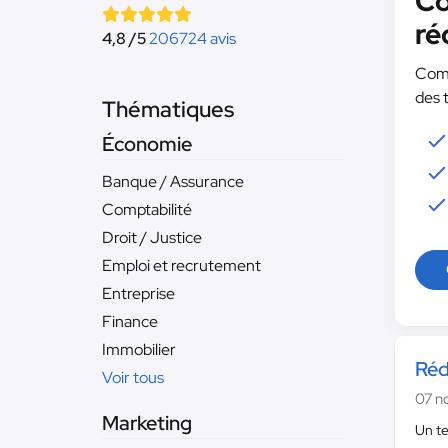
Co
ré
4,8 /5
206724 avis
Comm
des 
Thématiques
Économie
Banque / Assurance
Comptabilité
Droit / Justice
Emploi et recrutement
Entreprise
Finance
Immobilier
Réd
Voir tous
07 n
Marketing
Un t