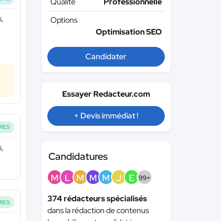
Qualité
Professionnelle
s,
Options
Optimisation SEO
Candidater
Essayer Redacteur.com
+ Devis immédiat !
RES
s,
Candidatures
M
L
M
M
M
J
E
99+
374 rédacteurs spécialisés
RES
dans la rédaction de contenus