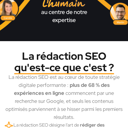
L'humain
au centre de notre
expertise
La rédaction SEO
qu'est-ce que c'est ?
La rédaction SEO est au cœur de toute stratégie
digitale performante :
plus de 68 % des
expériences en ligne
commencent par une
recherche sur Google, et seuls les contenus
optimisés parviennent à se hisser parmi les premiers
résultats.
La rédaction SEO désigne l’art de
rédiger des