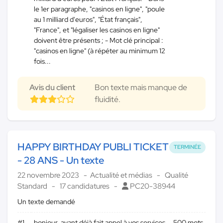
le 1er paragraphe, "casinos en ligne", "poule
au 1 milliard d'euros", "État français",
"France", et "légaliser les casinos en ligne"
doivent être présents ; - Mot clé principal :
"casinos en ligne" (à répéter au minimum 12
fois...
Avis du client
Bon texte mais manque de
fluidité.
HAPPY BIRTHDAY PUBLI TICKET
TERMINÉE
- 28 ANS - Un texte
22 novembre 2023
Actualité et médias
Qualité
Standard
17 candidatures
PC20-38944
Un texte demandé
#1
bonjour, ayant déjà fait appel à vos services,
500 mots