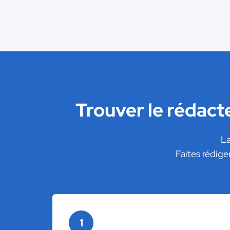
Trouver le rédact
La
Faites rédige
1