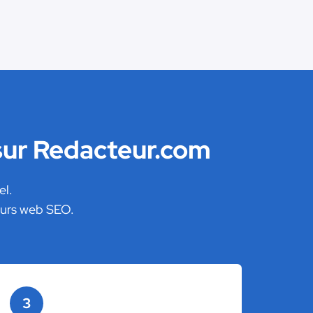
 sur Redacteur.com
el.
teurs web SEO.
3