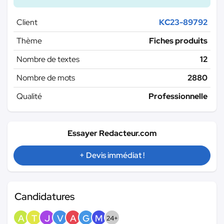
Client
KC23-89792
Thème
Fiches produits
Nombre de textes
12
Nombre de mots
2880
Qualité
Professionnelle
Essayer Redacteur.com
+ Devis immédiat !
Candidatures
A
T
J
V
A
G
M
24+