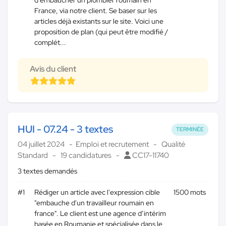
d’embaucher un plombier roumain en
France, via notre client. Se baser sur les
articles déjà existants sur le site. Voici une
proposition de plan (qui peut être modifié /
complét...
Avis du client
HUI - 07.24 - 3 textes
TERMINÉE
04 juillet 2024
Emploi et recrutement
Qualité
Standard
19 candidatures
CC17-11740
3 textes demandés
#1
Rédiger un article avec l'expression cible
1500 mots
"embauche d'un travailleur roumain en
france". Le client est une agence d’intérim
basée en Roumanie et spécialisée dans le