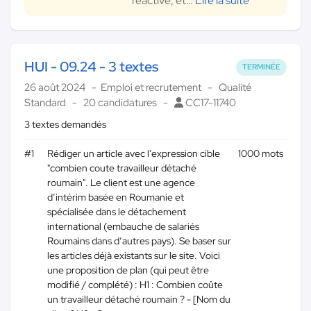
réactive, et
…
Lire la suite
HUI - 09.24 - 3 textes
TERMINÉE
26 août 2024
Emploi et recrutement
Qualité
Standard
20 candidatures
CC17-11740
3 textes demandés
#1
Rédiger un article avec l'expression cible
1000 mots
"combien coute travailleur détaché
roumain". Le client est une agence
d’intérim basée en Roumanie et
spécialisée dans le détachement
international (embauche de salariés
Roumains dans d’autres pays). Se baser sur
les articles déjà existants sur le site. Voici
une proposition de plan (qui peut être
modifié / complété) : H1 : Combien coûte
un travailleur détaché roumain ? - [Nom du