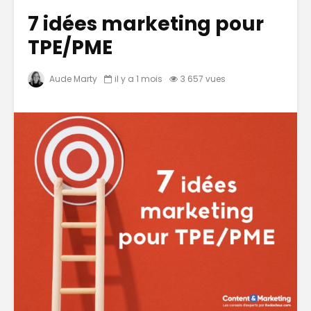
7 idées marketing pour
TPE/PME
Aude Marty
il y a 1 mois
3 657 vues