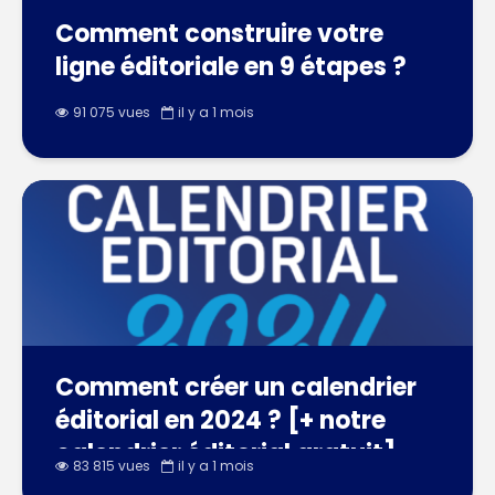
Comment construire votre
ligne éditoriale en 9 étapes ?
91 075 vues
il y a 1 mois
Comment créer un calendrier
éditorial en 2024 ? [+ notre
calendrier éditorial gratuit]
83 815 vues
il y a 1 mois