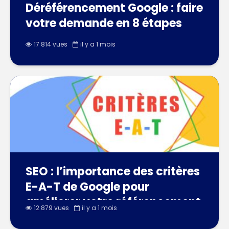
Déréférencement Google : faire
votre demande en 8 étapes
17 814 vues
il y a 1 mois
SEO : l’importance des critères
E-A-T de Google pour
améliorer votre référencement
12 879 vues
il y a 1 mois