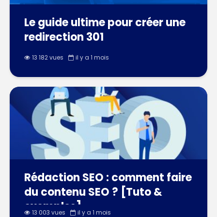
Le guide ultime pour créer une
redirection 301
13 182 vues
il y a 1 mois
Rédaction SEO : comment faire
du contenu SEO ? [Tuto &
exemples]
13 003 vues
il y a 1 mois