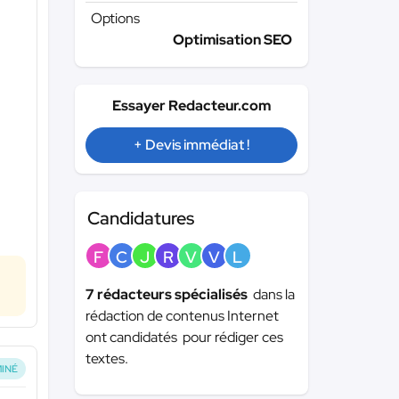
Options
Optimisation SEO
Essayer Redacteur.com
+ Devis immédiat !
Candidatures
F
C
J
R
V
V
L
7 rédacteurs spécialisés
dans la
rédaction de contenus Internet
ont candidatés pour rédiger ces
textes.
INÉ