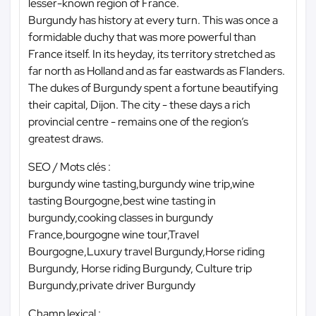
lesser-known region of France.
Burgundy has history at every turn. This was once a
formidable duchy that was more powerful than
France itself. In its heyday, its territory stretched as
far north as Holland and as far eastwards as Flanders.
The dukes of Burgundy spent a fortune beautifying
their capital, Dijon. The city - these days a rich
provincial centre - remains one of the region’s
greatest draws.
SEO / Mots clés :
burgundy wine tasting,burgundy wine trip,wine
tasting Bourgogne,best wine tasting in
burgundy,cooking classes in burgundy
France,bourgogne wine tour,Travel
Bourgogne,Luxury travel Burgundy,Horse riding
Burgundy, Horse riding Burgundy, Culture trip
Burgundy,private driver Burgundy
Champ lexical :