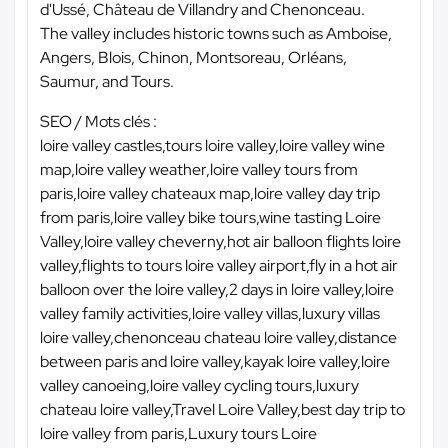
d'Ussé, Château de Villandry and Chenonceau.
The valley includes historic towns such as Amboise,
Angers, Blois, Chinon, Montsoreau, Orléans,
Saumur, and Tours.
SEO / Mots clés :
loire valley castles,tours loire valley,loire valley wine
map,loire valley weather,loire valley tours from
paris,loire valley chateaux map,loire valley day trip
from paris,loire valley bike tours,wine tasting Loire
Valley,loire valley cheverny,hot air balloon flights loire
valley,flights to tours loire valley airport,fly in a hot air
balloon over the loire valley,2 days in loire valley,loire
valley family activities,loire valley villas,luxury villas
loire valley,chenonceau chateau loire valley,distance
between paris and loire valley,kayak loire valley,loire
valley canoeing,loire valley cycling tours,luxury
chateau loire valley,Travel Loire Valley,best day trip to
loire valley from paris,Luxury tours Loire