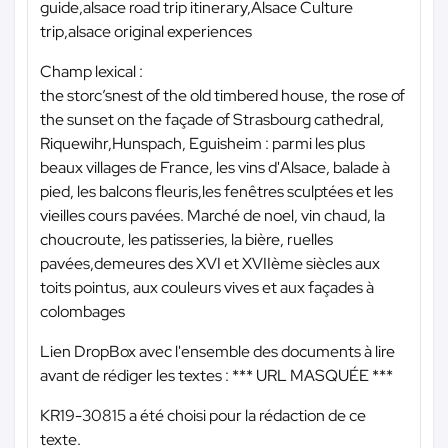
guide,alsace road trip itinerary,Alsace Culture
trip,alsace original experiences
Champ lexical :
the storc’snest of the old timbered house, the rose of
the sunset on the façade of Strasbourg cathedral,
Riquewihr,Hunspach, Eguisheim : parmi les plus
beaux villages de France, les vins d'Alsace, balade à
pied, les balcons fleuris,les fenêtres sculptées et les
vieilles cours pavées. Marché de noel, vin chaud, la
choucroute, les patisseries, la bière, ruelles
pavées,demeures des XVI et XVIIème siècles aux
toits pointus, aux couleurs vives et aux façades à
colombages
Lien DropBox avec l'ensemble des documents à lire
avant de rédiger les textes :
*** URL MASQUÉE ***
KR19-30815 a été choisi pour la rédaction de ce
texte.