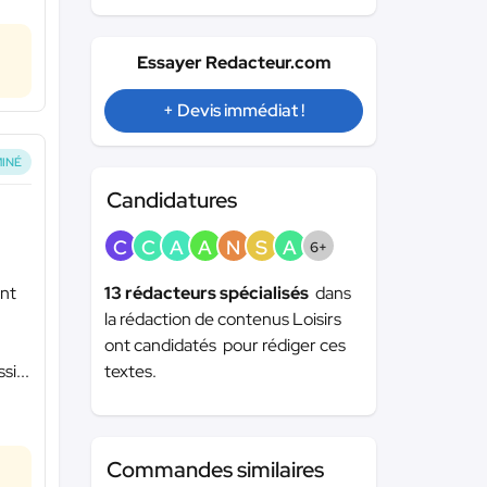
Essayer Redacteur.com
+ Devis immédiat !
INÉ
Candidatures
C
C
A
A
N
S
A
6+
13 rédacteurs spécialisés
dans
ent
la rédaction de contenus Loisirs
ont candidatés pour rédiger ces
textes.
si...
Commandes similaires