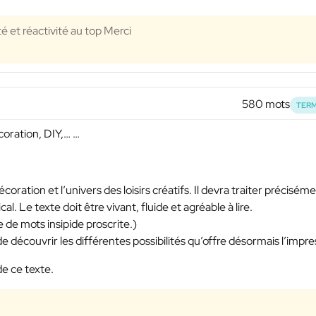
té et réactivité au top Merci
580 mots
TERM
coration, DIY,… …
écoration et l’univers des loisirs créatifs. Il devra traiter précisém
l. Le texte doit être vivant, fluide et agréable à lire.
de mots insipide proscrite.)
 de découvrir les différentes possibilités qu’offre désormais l’impres
de ce texte.