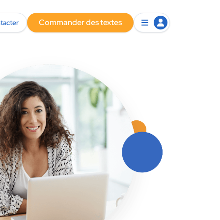
Commander des textes
tacter