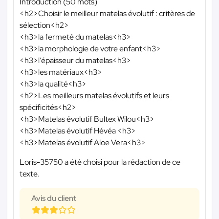
Introduction (50 mots)
<h2>Choisir le meilleur matelas évolutif : critères de
sélection<h2>
<h3>la fermeté du matelas<h3>
<h3>la morphologie de votre enfant<h3>
<h3>l’épaisseur du matelas<h3>
<h3>les matériaux<h3>
<h3>la qualité<h3>
<h2>Les meilleurs matelas évolutifs et leurs
spécificités<h2>
<h3>Matelas évolutif Bultex Wilou<h3>
<h3>Matelas évolutif Hévéa <h3>
<h3>Matelas évolutif Aloe Vera<h3>
Loris-35750 a été choisi pour la rédaction de ce
texte.
Avis du client