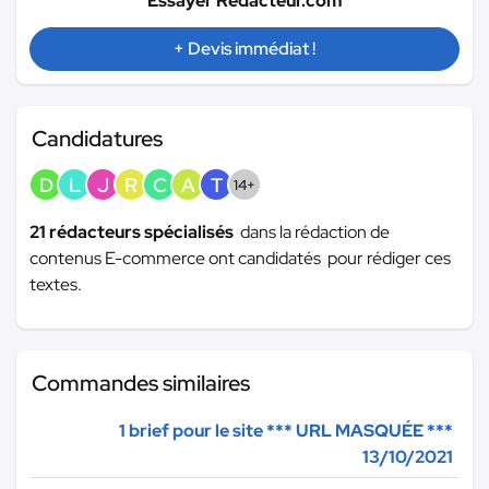
Essayer Redacteur.com
+ Devis immédiat !
Candidatures
D
L
J
R
C
A
T
14+
21 rédacteurs spécialisés
dans la rédaction de
contenus E-commerce ont candidatés pour rédiger ces
textes.
Commandes similaires
1 brief pour le site
*** URL MASQUÉE ***
13/10/2021