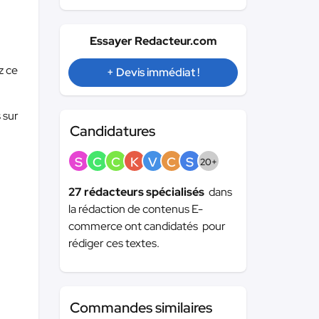
Essayer Redacteur.com
z ce
+ Devis immédiat !
 sur
Candidatures
S
C
C
K
V
C
S
20+
27 rédacteurs spécialisés
dans
la rédaction de contenus E-
commerce ont candidatés pour
rédiger ces textes.
Commandes similaires