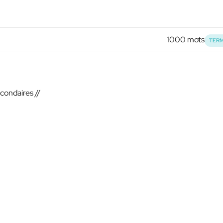
1000 mots
TERM
econdaires //
: