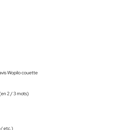
 avis Wopilo couette
(en 2 / 3 mots)
/ etc.)