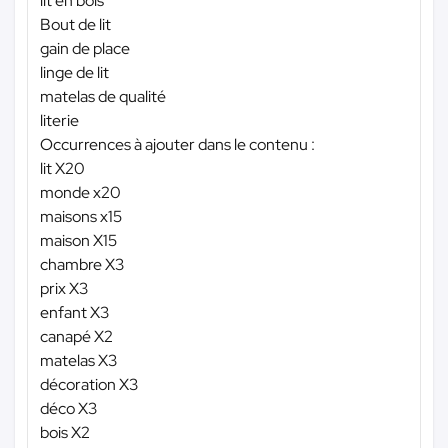
lit en bois
Bout de lit
gain de place
linge de lit
matelas de qualité
literie
Occurrences à ajouter dans le contenu :
lit X20
monde x20
maisons x15
maison X15
chambre X3
prix X3
enfant X3
canapé X2
matelas X3
décoration X3
déco X3
bois X2