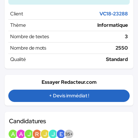
Client
VC18-23288
Thème
Informatique
Nombre de textes
3
Nombre de mots
2550
Qualité
Standard
Essayer Redacteur.com
+ Devis immédiat !
Candidatures
A
A
J
R
J
J
E
35+