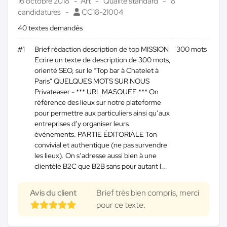
16 octobre 2018
Art
Qualité standard
8
candidatures
CC18-21004
40 textes demandés
#1
Brief rédaction description de top MISSION
300 mots
Ecrire un texte de description de 300 mots,
orienté SEO, sur le “Top bar à Chatelet à
Paris” QUELQUES MOTS SUR NOUS
Privateaser - *** URL MASQUÉE *** On
référence des lieux sur notre plateforme
pour permettre aux particuliers ainsi qu’aux
entreprises d’y organiser leurs
évènements. PARTIE ÉDITORIALE Ton
convivial et authentique (ne pas survendre
les lieux). On s’adresse aussi bien à une
clientèle B2C que B2B sans pour autant l...
Avis du client
Brief très bien compris, merci
pour ce texte.