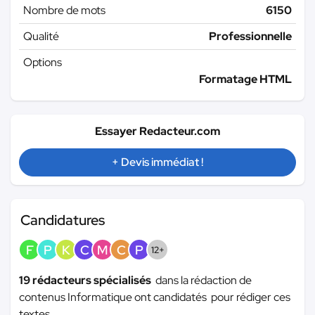
Nombre de mots
6150
Qualité
Professionnelle
Options
Formatage HTML
Essayer Redacteur.com
+ Devis immédiat !
Candidatures
F
P
K
C
M
C
P
12+
19 rédacteurs spécialisés
dans la rédaction de
contenus Informatique ont candidatés pour rédiger ces
textes.