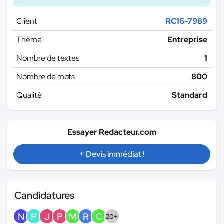
Client
RC16-7989
Thème
Entreprise
Nombre de textes
1
Nombre de mots
800
Qualité
Standard
Essayer Redacteur.com
+ Devis immédiat !
Candidatures
N
P
J
P
M
R
C
20+