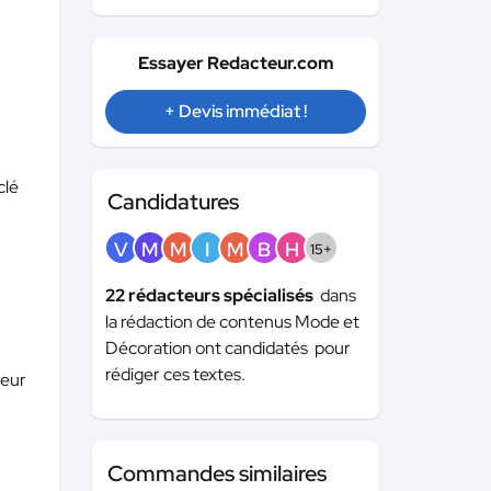
Essayer Redacteur.com
+ Devis immédiat !
clé
Candidatures
V
M
M
I
M
B
H
15+
22 rédacteurs spécialisés
dans
la rédaction de contenus Mode et
Décoration ont candidatés pour
rédiger ces textes.
teur
Commandes similaires