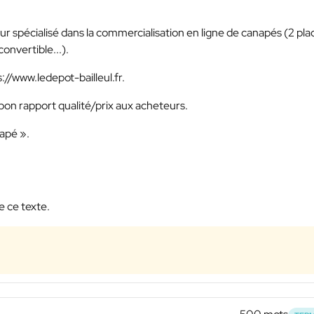
our spécialisé dans la commercialisation en ligne de canapés (2 pla
convertible...).
://www.ledepot-bailleul.fr.
 bon rapport qualité/prix aux acheteurs.
napé ».
e ce texte.