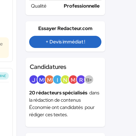
Qualité
Professionnelle
Essayer Redacteur.com
+ Devis immédiat !
me
Candidatures
INÉ
J
M
M
I
N
M
R
13+
20 rédacteurs spécialisés
dans
la rédaction de contenus
Économie ont candidatés pour
rédiger ces textes.