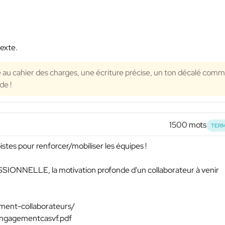
texte.
e au cahier des charges, une écriture précise, un ton décalé com
e !
1500 mots
TERM
istes pour renforcer/mobiliser les équipes !
SSIONNELLE, la motivation profonde d'un collaborateur à venir
ment-collaborateurs/
engagementcasvf.pdf