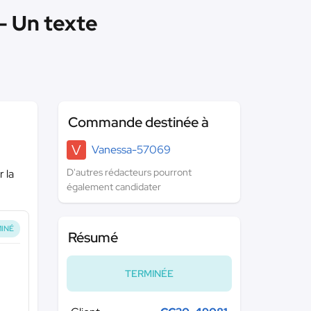
 - Un texte
Commande destinée à
V
Vanessa-57069
D'autres rédacteurs pourront
 la
également candidater
INÉ
Résumé
TERMINÉE