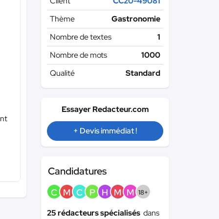
Client
CC20-49081
Thème
Gastronomie
Nombre de textes
1
Nombre de mots
1000
Qualité
Standard
Essayer Redacteur.com
ent
+ Devis immédiat !
Candidatures
C
M
C
P
H
M
M
18+
25 rédacteurs spécialisés
dans