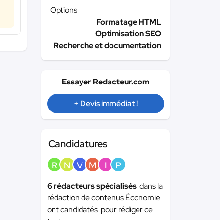
Options
Formatage HTML
Optimisation SEO
Recherche et documentation
Essayer Redacteur.com
+ Devis immédiat !
Candidatures
R
N
V
M
I
P
6 rédacteurs spécialisés
dans la
rédaction de contenus Économie
ont candidatés pour rédiger ce