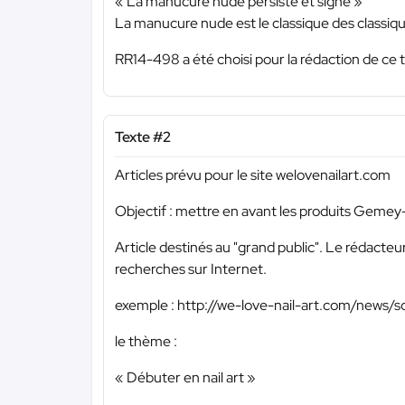
« La manucure nude persiste et signe »
La manucure nude est le classique des classiques
RR14-498 a été choisi pour la rédaction de ce 
Texte #2
Articles prévu pour le site welovenailart.com
Objectif : mettre en avant les produits Gemey-
Article destinés au "grand public". Le rédacteu
recherches sur Internet.
exemple : http://we-love-nail-art.com/news/s
le thème :
« Débuter en nail art »