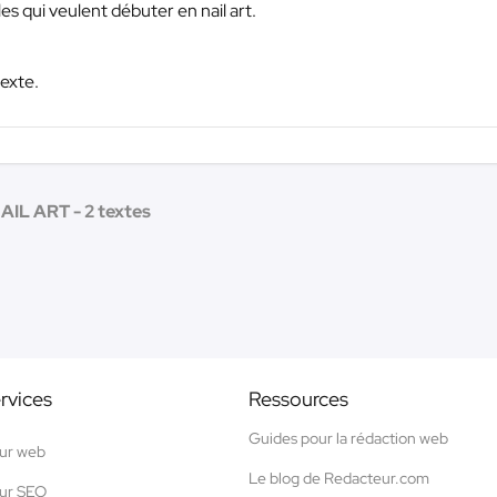
es qui veulent débuter en nail art.
texte.
AIL ART - 2 textes
rvices
Ressources
Guides pour la rédaction web
ur web
Le blog de Redacteur.com
ur SEO