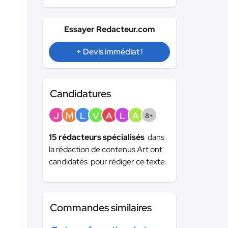
Essayer Redacteur.com
+ Devis immédiat !
Candidatures
J
M
L
V
A
L
A
8+
15 rédacteurs spécialisés
dans
la rédaction de contenus Art ont
candidatés pour rédiger ce texte.
Commandes similaires