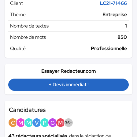
Client
LC21-71466
Thème
Entreprise
Nombre de textes
1
Nombre de mots
850
Qualité
Professionnelle
Essayer Redacteur.com
+ Devis immédiat !
Candidatures
C
M
M
V
P
G
M
36+
43 rédacteurs spécialisés
dans la rédaction de