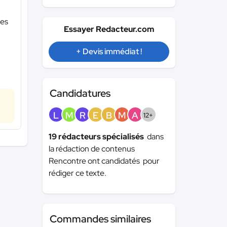
nes
Essayer Redacteur.com
+ Devis immédiat !
Candidatures
L
M
R
E
B
M
A
12+
19 rédacteurs spécialisés
dans
la rédaction de contenus
Rencontre ont candidatés pour
rédiger ce texte.
Commandes similaires