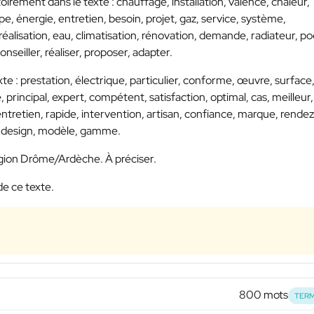
oirement dans le texte : chauffage, installation, valence, chaleur,
pe, énergie, entretien, besoin, projet, gaz, service, système,
alisation, eau, climatisation, rénovation, demande, radiateur, po
onseiller, réaliser, proposer, adapter.
xte : prestation, électrique, particulier, conforme, œuvre, surface
 principal, expert, compétent, satisfaction, optimal, cas, meilleur,
, entretien, rapide, intervention, artisan, confiance, marque, rendez
t, design, modèle, gamme.
a région Drôme/Ardèche. À préciser.
de ce texte.
800 mots
TERM