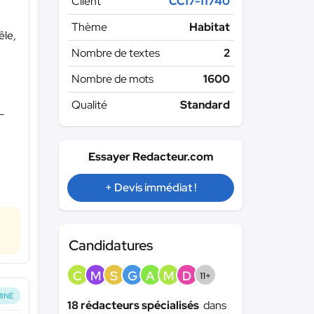
Client
CC17-11740
Thème
Habitat
êle,
Nombre de textes
2
Nombre de mots
1600
,
Qualité
Standard
-
Essayer Redacteur.com
+ Devis immédiat !
Candidatures
C
M
S
G
A
M
D
11+
INÉ
18 rédacteurs spécialisés
dans