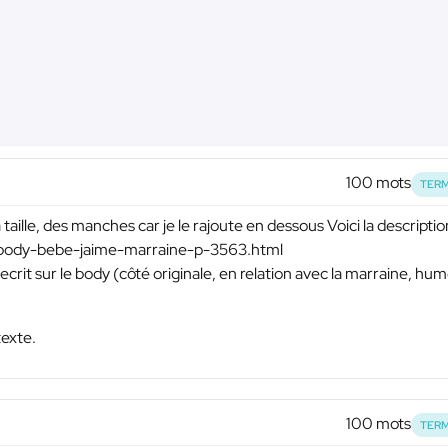
100 mots
TERM
 taille, des manches car je le rajoute en dessous Voici la descripti
m/body-bebe-jaime-marraine-p-3563.html
ecrit sur le body (côté originale, en relation avec la marraine, hum
texte.
100 mots
TERM