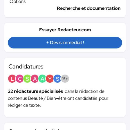
Options
Recherche et documentation
Essayer Redacteur.com
+ Devis immédiat !
Candidatures
L
C
S
A
A
Y
S
15+
22 rédacteurs spécialisés
dans la rédaction de
contenus Beauté / Bien-être ont candidatés pour
rédiger ce texte.