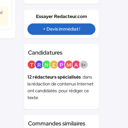
il
Essayer Redacteur.com
+ Devis immédiat !
Candidatures
T
R
N
E
P
M
A
5+
12 rédacteurs spécialisés
dans
la rédaction de contenus Internet
ont candidatés pour rédiger ce
texte.
Commandes similaires