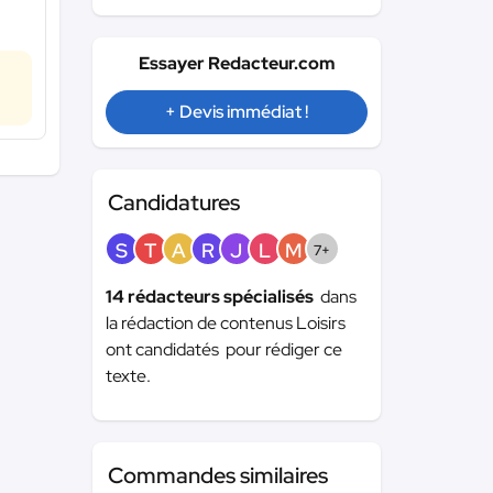
Essayer Redacteur.com
+ Devis immédiat !
Candidatures
S
T
A
R
J
L
M
7+
14 rédacteurs spécialisés
dans
la rédaction de contenus Loisirs
ont candidatés pour rédiger ce
texte.
Commandes similaires