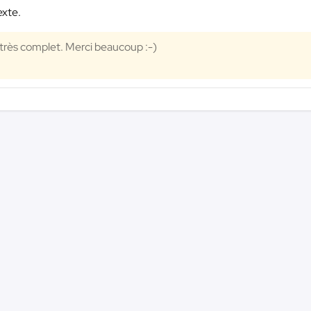
exte.
et très complet. Merci beaucoup :-)