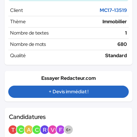
Client
MC17-13519
Thème
Immobilier
Nombre de textes
1
Nombre de mots
680
Qualité
Standard
Essayer Redacteur.com
+ Devis immédiat !
Candidatures
T
C
A
C
R
V
F
6+