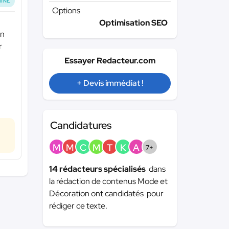
INÉ
Options
Optimisation SEO
un
r
Essayer Redacteur.com
+ Devis immédiat !
Candidatures
M
M
C
M
T
K
A
7+
14 rédacteurs spécialisés
dans
la rédaction de contenus Mode et
Décoration ont candidatés pour
rédiger ce texte.