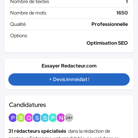
Nombre de textes
1
Nombre de mots
1650
Qualité
Professionnelle
Options
Optimisation SEO
Essayer Redacteur.com
+ Devis immédiat !
Candidatures
P
B
O
S
S
P
N
24+
31 rédacteurs spécialisés
dans la rédaction de