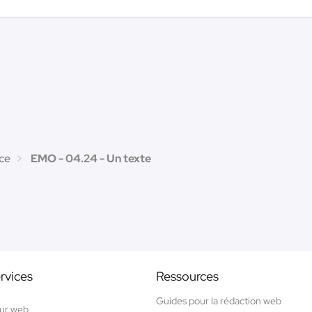
ice
EMO - 04.24 - Un texte
rvices
Ressources
Guides pour la rédaction web
ur web