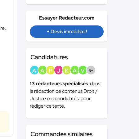
Essayer Redacteur.com
re,
+ Devis immédiat !
Candidatures
A
A
P
J
K
A
V
6+
13 rédacteurs spécialisés
dans
la rédaction de contenus Droit /
Justice ont candidatés pour
rédiger ce texte.
Commandes similaires