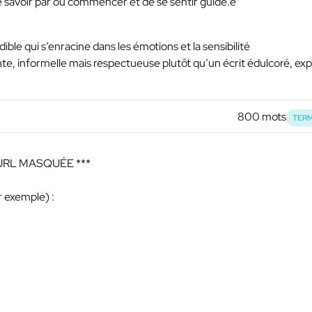
 savoir par où commencer et de se sentir guidé.e
ible qui s’enracine dans les émotions et la sensibilité
nte, informelle mais respectueuse plutôt qu’un écrit édulcoré, ex
800 mots
TERM
 URL MASQUÉE ***
r exemple) :