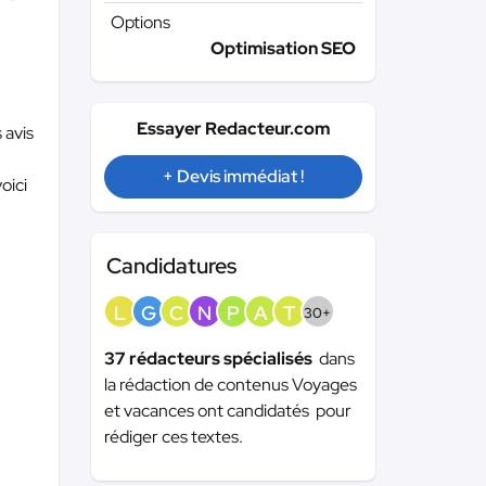
Options
Optimisation SEO
Essayer Redacteur.com
 avis
+ Devis immédiat !
oici
Candidatures
L
G
C
N
P
A
T
30+
37 rédacteurs spécialisés
dans
la rédaction de contenus Voyages
et vacances ont candidatés pour
rédiger ces textes.