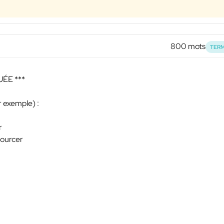
800 mots
TERM
ÉE ***
r exemple) :
r
sourcer