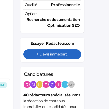
Qualité
Professionnelle
Options
Recherche et documentation
Optimisation SEO
Essayer Redacteur.com
+ Devis immédiat !
Candidatures
R
N
L
E
C
I
L
33+
INÉ
40 rédacteurs spécialisés
dans
la rédaction de contenus
Immobilier ont candidatés pour